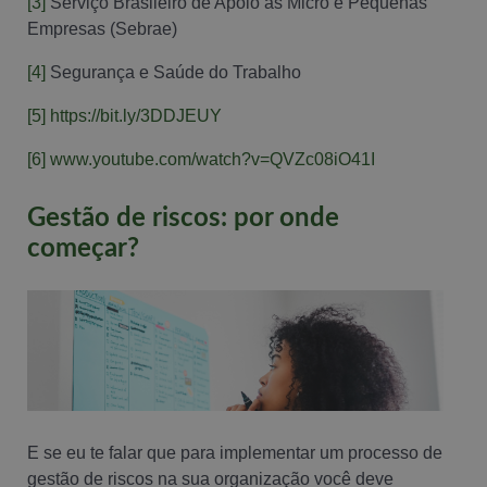
[3]
Serviço Brasileiro de Apoio às Micro e Pequenas
Empresas (Sebrae)
[4]
Segurança e Saúde do Trabalho
[5]
https://bit.ly/3DDJEUY
[6]
www.youtube.com/watch?v=QVZc08iO41I
Gestão de riscos: por onde
começar?
E se eu te falar que para implementar um processo de
gestão de riscos na sua organização você deve